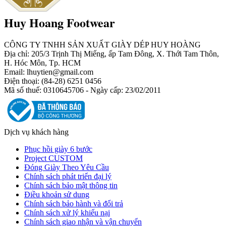
Huy Hoang Footwear
CÔNG TY TNHH SẢN XUẤT GIÀY DÉP HUY HOÀNG
Địa chỉ: 205/3 Trịnh Thị Miếng, ấp Tam Đông, X. Thới Tam Thôn,
H. Hóc Môn, Tp. HCM
Email: lhuytien@gmail.com
Điện thoại: (84-28) 6251 0456
Mã số thuế: 0310645706 - Ngày cấp: 23/02/2011
Dịch vụ khách hàng
Phục hồi giày 6 bước
Project CUSTOM
Đóng Giày Theo Yêu Cầu
Chính sách phát triển đại lý
Chính sách bảo mật thông tin
Điều khoản sử dung
Chính sách bảo hành và đổi trả
Chính sách xử lý khiếu nại
Chính sách giao nhận và vận chuyển